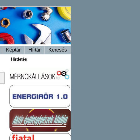
Képtár
Hírtár
Keresés
Hirdetés