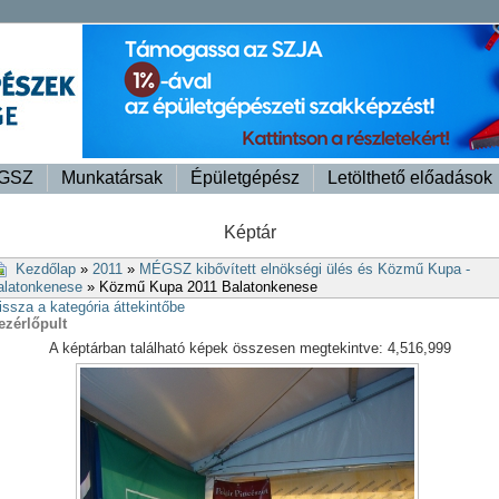
GSZ
Munkatársak
Épületgépész
Letölthető előadások
Képtár
Kezdőlap
»
2011
»
MÉGSZ kibővített elnökségi ülés és Közmű Kupa -
alatonkenese
» Közmű Kupa 2011 Balatonkenese
issza a kategória áttekintőbe
ezérlőpult
A képtárban található képek összesen megtekintve: 4,516,999