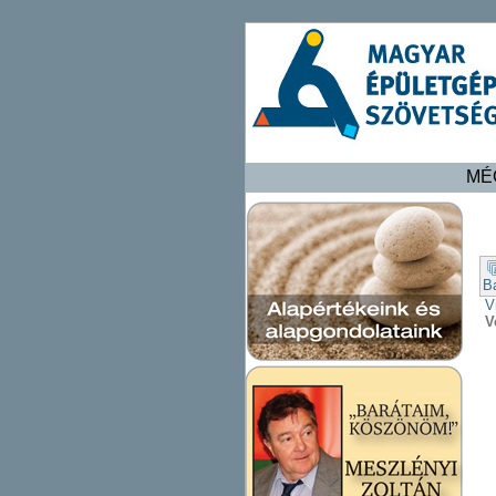
MÉ
B
V
V