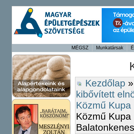
MÉGSZ
Munkatársak
É
Kezdőlap
kibővített eln
Közmű Kupa 
Közmű Kupa 
Balatonkene