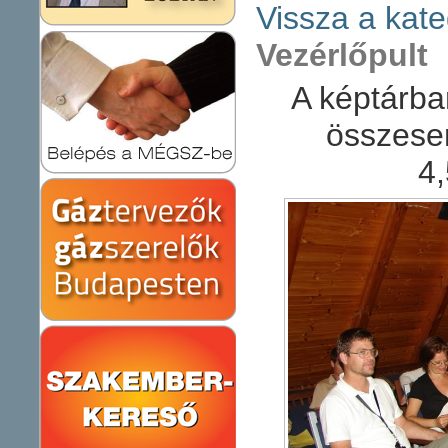
Vissza a kate
Vezérlőpult
A képtárba
összese
4