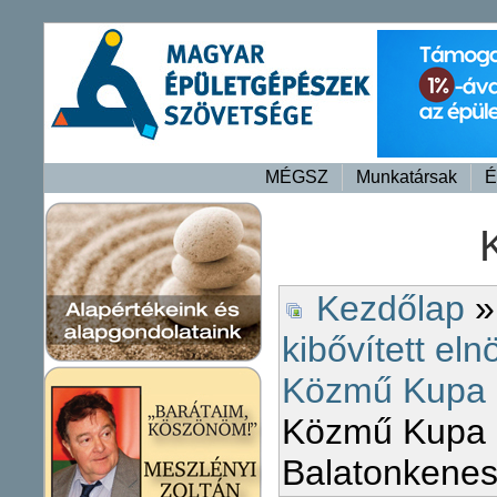
MÉGSZ
Munkatársak
É
Kezdőlap
kibővített eln
Közmű Kupa 
Közmű Kupa 
Balatonkene