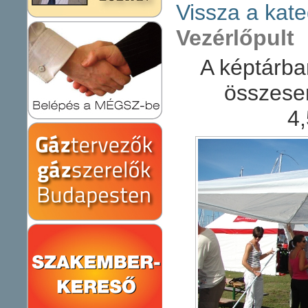
Vissza a kate
Vezérlőpult
A képtárba
összese
4