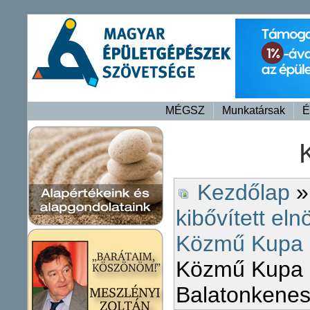
MÉGSZ
Munkatársak
É
Kezdőlap
kibővített eln
Közmű Kupa 
Közmű Kupa 
Balatonkene