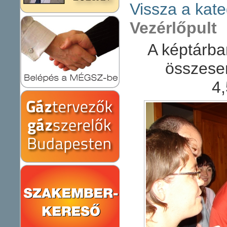
Vissza a kate
Vezérlőpult
A képtárba
összese
4