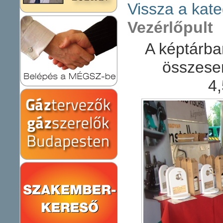
Vissza a kate
Vezérlőpult
A képtárba
összese
4