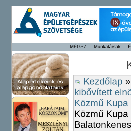
MÉGSZ
Munkatársak
É
Kezdőlap
kibővített eln
Közmű Kupa 
Közmű Kupa 
Balatonkene