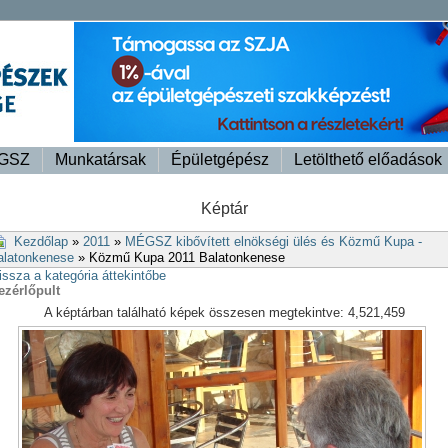
GSZ
Munkatársak
Épületgépész
Letölthető előadások
Képtár
Kezdőlap
»
2011
»
MÉGSZ kibővített elnökségi ülés és Közmű Kupa -
alatonkenese
» Közmű Kupa 2011 Balatonkenese
issza a kategória áttekintőbe
ezérlőpult
A képtárban található képek összesen megtekintve: 4,521,459