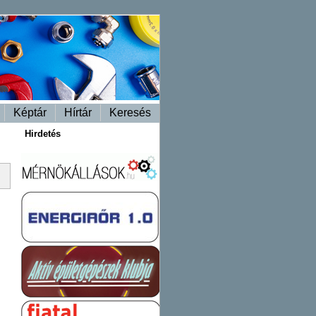
Képtár
Hírtár
Keresés
Hirdetés