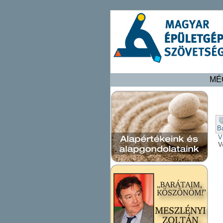
MÉ
B
V
V