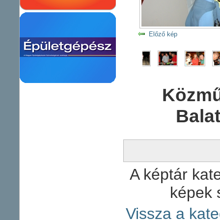
Előző kép
Közmű
Bala
A képtár kate
képek 
Vissza a kate