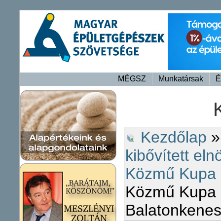
MÉGSZ
Munkatársak
É
Kezdőlap
kibővített eln
Közmű Kupa 
Közmű Kupa 
Balatonkene