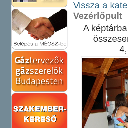
Vissza a kate
Vezérlőpult
A képtárba
összese
4