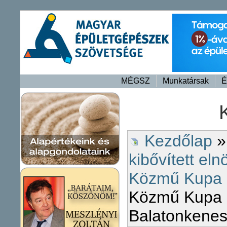
MÉGSZ
Munkatársak
É
Kezdőlap
kibővített eln
Közmű Kupa 
Közmű Kupa 
Balatonkene