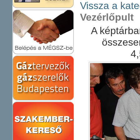
Vissza a kate
Vezérlőpult
A képtárba
összese
4