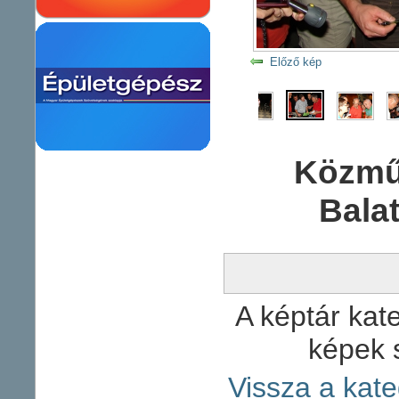
Előző kép
Közmű
Bala
A képtár kate
képek 
Vissza a kate