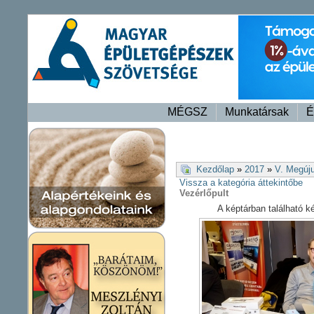
MÉGSZ
Munkatársak
É
Kezdőlap
»
2017
»
V. Megúj
Vissza a kategória áttekintőbe
Vezérlőpult
A képtárban található 