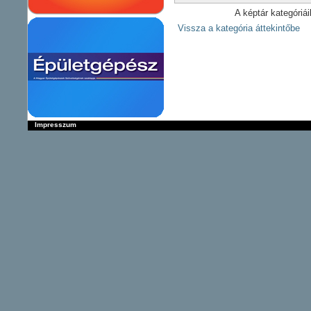
A képtár kategóriá
Vissza a kategória áttekintőbe
Impresszum