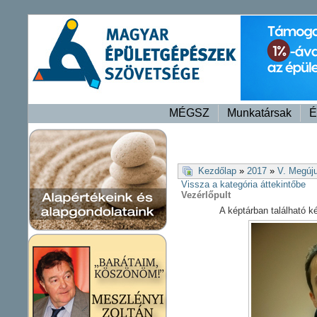
MÉGSZ
Munkatársak
É
Kezdőlap
»
2017
»
V. Megúj
Vissza a kategória áttekintőbe
Vezérlőpult
A képtárban található 