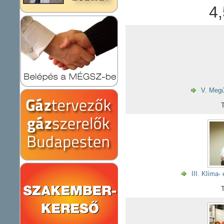
4
V. Megú
T
III. Klíma
T