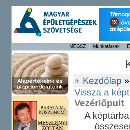
MÉGSZ
Munkatársak
É
Kezdőlap
»
Vissza a képt
Vezérlőpult
A képtárba
összese