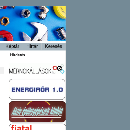
Képtár
Hírtár
Keresés
Hirdetés