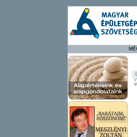
MÉ
V
V