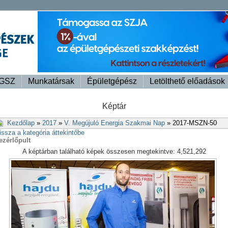
GSZ
Munkatársak
Épületgépész
Letölthető előadások
Képtár
Kezdőlap
»
2017
»
V. Megújuló Energia Szakmai Nap
» 2017-MSZN-50
issza a kategória áttekintőbe
ezérlőpult
A képtárban található képek összesen megtekintve: 4,521,292