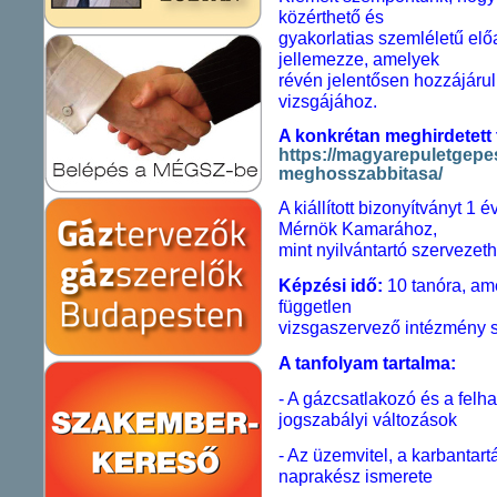
közérthető és
gyakorlatias szemléletű el
jellemezze, amelyek
révén jelentősen hozzájáru
vizsgájához.
A konkrétan meghirdetett 
https://magyarepuletgepe
meghosszabbitasa/
A kiállított bizonyítványt 
Mérnök Kamarához,
mint nyilvántartó szervezeth
Képzési idő:
10 tanóra, ame
független
vizsgaszervező intézmény 
A tanfolyam tartalma:
- A gázcsatlakozó és a fel
jogszabályi változások
- Az üzemvitel, a karbantar
naprakész ismerete