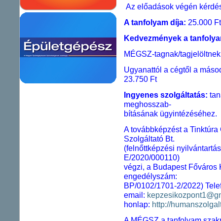
Az előadások végén kérdés
A tanfolyam díja:
25.000 Ft
Kedvezmények a tanfolyam
MÉGSZ-tagnak/tagjelöltnek
Ugyanattól a cégtől a máso
23.750 Ft
Ingyenes szolgáltatás:
tan
meghosszab-
bításának ügyintézéséhez.
A továbbképzést a Tinktúra
Szolgáltató Bt.
(felnőttképzési nyilvántar
E/2020/000110)
végzi, a Budapest Főváros K
engedélyszám:
BP/0102/1701-2/2022) Telef
email:
kepzesikozpont1@g
honlap:
http://humanszolgalt
A MÉGSZ a tanfolyam szakm