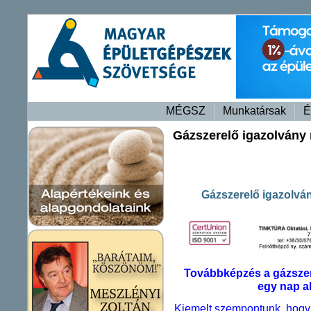
MÉGSZ
Munkatársak
É
Gázszerelő igazolvány
Gázszerelő igazolvá
Továbbképzés a
gázsze
egy nap al
Kiemelt szempontunk, hogy t