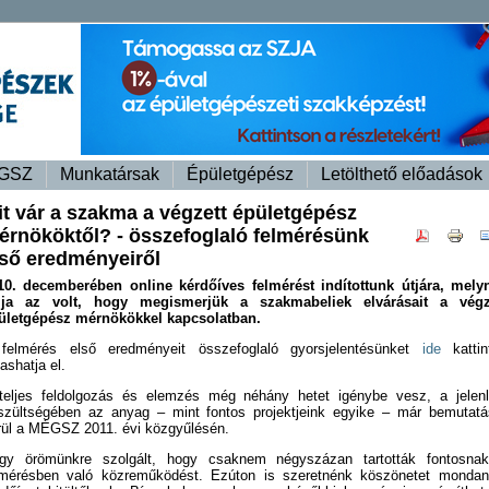
GSZ
Munkatársak
Épületgépész
Letölthető előadások
it vár a szakma a végzett épületgépész
érnököktől? - összefoglaló felmérésünk
lső eredményeiről
10. decemberében online kérdőíves felmérést indítottunk útjára, mely
lja az volt, hogy megismerjük a szakmabeliek elvárásait a végz
ületgépész mérnökökkel kapcsolatban.
felmérés első eredményeit összefoglaló gyorsjelentésünket
ide
kattin
ashatja el.
teljes feldolgozás és elemzés még néhány hetet igénybe vesz, a jelenl
szültségében az anyag – mint fontos projektjeink egyike – már bemutatá
rül a MÉGSZ 2011. évi közgyűlésén.
gy örömünkre szolgált, hogy csaknem négyszázan tartották fontosna
lmérésben való közreműködést. Ezúton is szeretnénk köszönetet mondan