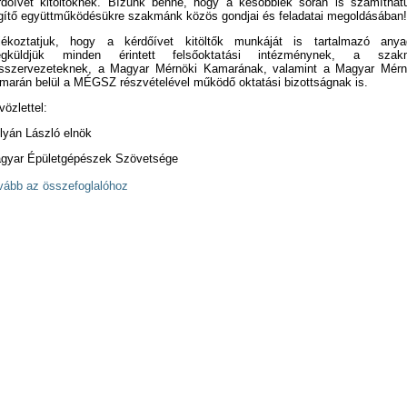
rdőívet kitöltőknek. Bízunk benne, hogy a későbbiek során is számíthat
gítő együttműködésükre szakmánk közös gondjai és feladatai megoldásában!
jékoztatjuk, hogy a kérdőívet kitöltők munkáját is tartalmazó anya
gküldjük minden érintett felsőoktatási intézménynek, a szak
rsszervezeteknek, a Magyar Mérnöki Kamarának, valamint a Magyar Mérn
marán belül a MÉGSZ részvételével működő oktatási bizottságnak is.
vözlettel:
lyán László elnök
gyar Épületgépészek Szövetsége
vább az összefoglalóhoz