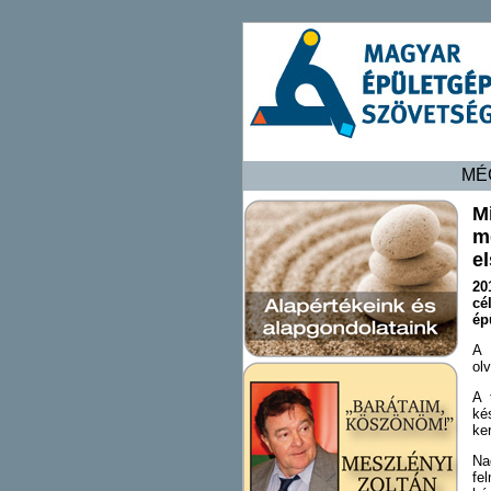
MÉ
M
m
e
20
cé
ép
A 
olv
A 
ké
ke
Na
fe