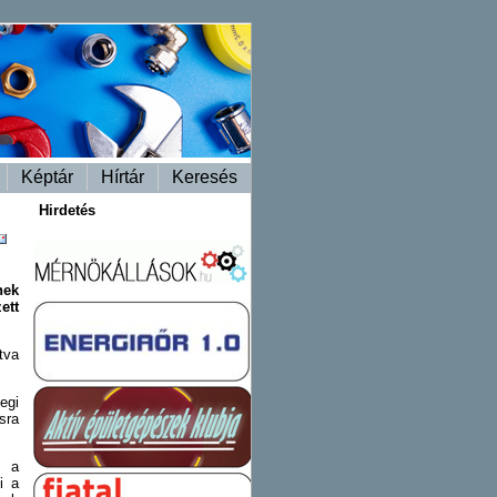
Képtár
Hírtár
Keresés
Hirdetés
nek
ett
tva
egi
sra
k a
i a