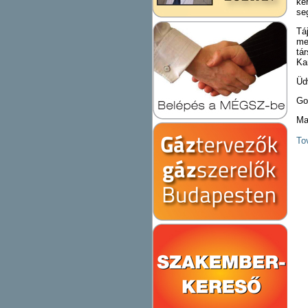
ké
se
Tá
me
tá
Ka
Üd
Go
Ma
To