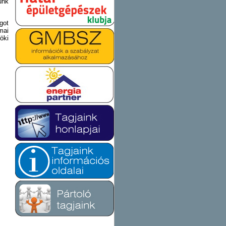
unk
got
mai
öki