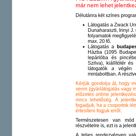
már nem lehet jelentke
Délutánra két színes program
Látogatás a Zwack Un
Dunaharaszti, Irinyi J.
folyamatok megfigyelé
max. 20 fő.
Látogatás a
budape
Házba (1095 Budapest
lepárlóba és pincéb
Szilva), kiállítótér 
látogatók a végén
mintaboltban. A résztv
Kérjük gondolja át, hogy m
venni (gyárlátogatás vagy 
előzetes online jelentkezé
nincs lehetőség. A jelent
fogadjuk, ha a csoportok lét
értesíteni fogjuk erről.
Természetesen van mód 
részvételre is, ezt is a jelen
A teljes rendezvényen va