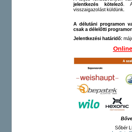
jelentkezés kötelező
. A
visszaigazolást küldünk.
A délutáni programon va
csak a délelőtti programon
Jelentkezési határidő:
máju
Online
Bőve
Sőbér Lí