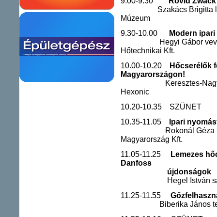
9.00-9.30
Rövid Zwack 
Szakács Brigitta
Múzeum
9.30-10.00
Modern ipari 
Hegyi Gábor vev
Hőtechnikai Kft.
10.00-10.20
Hőcserélők f
Magyarországon!
Keresztes-Nagy 
Hexonic
10.20-10.35 SZÜNET
10.35-11.05
Ipari nyomá
Rokonál Géza főmérnö
Magyarország Kft.
11.05-11.25
Lemezes hőc
Danfoss
újdonságok
Hegel István sales m
11.25-11.55
Gőzfelhaszná
Biberika János 