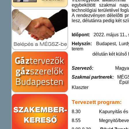
egybekötött szakmai nap
technológiai területével fogl
A rendezvényen délelőtti p
lesz, délutánra pedig két sz
Időpont:
2022. május 11., 
Helyszín:
Budapest, Lurdy 
terem
délután két külső helys
Szervező:
Magyar Épül
Szakmai partnerek:
MÉGSZ
Épületgépészeti H
Klaszter
Tervezett program:
8.30 Kapunyitás és regi
8.55 Megnyitó/bevez