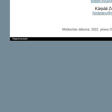
sober.livi
Kárpáti Z
hirdetes@
Módosítás dátuma: 2022. június 0
Impresszum