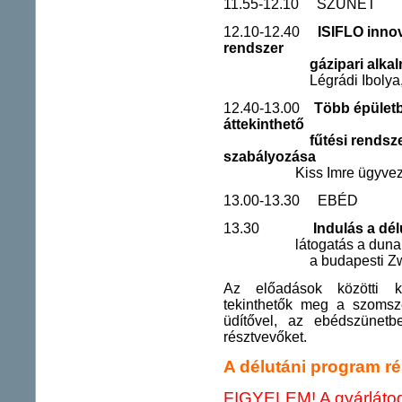
11.55-12.10 SZÜNET
12.10-12.40
ISIFLO inno
rendszer
gázipari alkalmazá
Légrádi Ibolya, Kris
12.40-13.00
Több épületb
áttekinthető
fűtési rendszeréne
szabályozása
Kiss Imre ügyve
13.00-13.30 EBÉD
13.30
Indulás a dé
látogatás a dun
a budapesti Zwac
Az előadások közötti ká
tekinthetők meg a szomsz
üdítővel, az ebédszünetb
résztvevőket.
A délutáni program ré
FIGYELEM! A gyárlátog