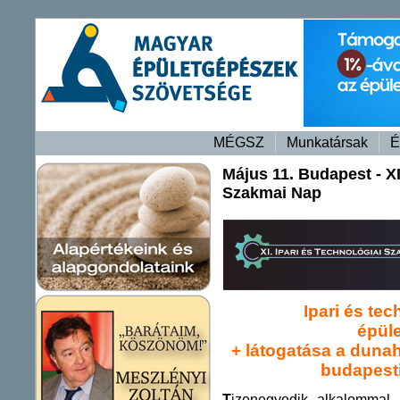
MÉGSZ
Munkatársak
É
Május 11. Budapest - XI
Szakmai Nap
Ipari és te
épül
+ látogatása a duna
budapest
T
izenegyedik alkalommal k