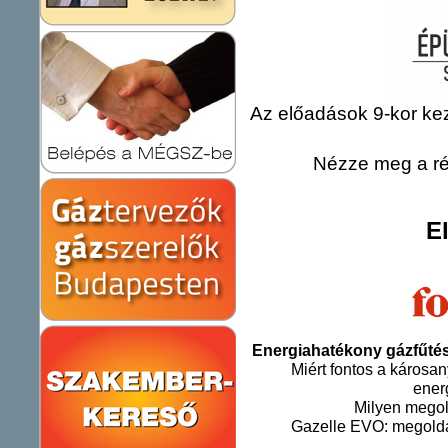
Az előadások 9-kor ke
Nézze meg a rés
E
Energiahatékony gázfűtés
Miért fontos a károsa
ener
Milyen megol
Gazelle EVO: megoldá