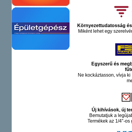
Környezettudatosság és 
Miként lehet egy szerelvé
Egyszerű és megb
fű
Ne kockáztasson, vívja ki
me
Új kihívások, új 
Bemutatjuk a legújab
Termékek az 1/4″-os