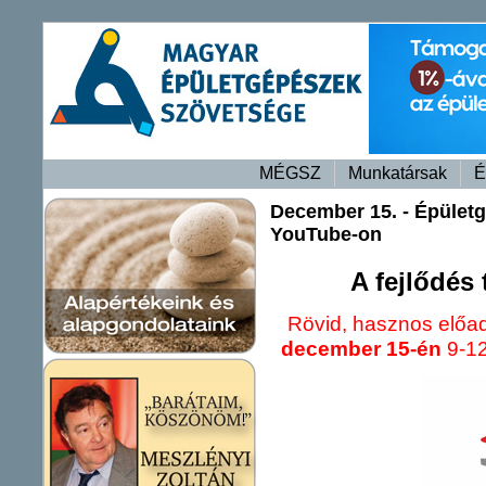
MÉGSZ
Munkatársak
É
December 15. - Épület
YouTube-on
A fejlődés
Rövid, hasznos előa
december 15-én
9-12