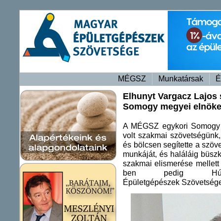
MÉGSZ
Munkatársak
É
Elhunyt Vargacz Lajos
Somogy megyei elnök
A MÉGSZ egykori Somogy m
volt szakmai szövetségünk,
és bölcsen segítette a szöv
munkáját, és haláláig büszk
szakmai elismerése mellet
ben pedig H
Épületgépészek Szövetsége 