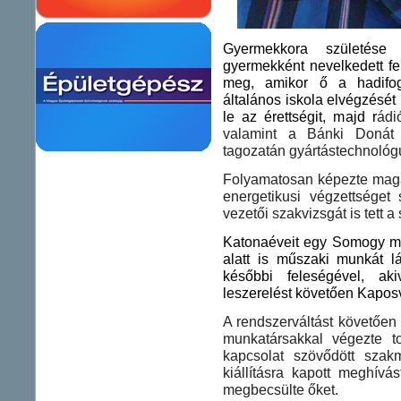
Gyermekkora születése
gyermekként nevelkedett fe
meg, amikor ő a hadifog
általános iskola elvégzését
le az érettségit, majd r
ádi
valamint a Bánki Donát 
tagozatán gyártástechnológ
Folyamatosan képezte magát
energetikusi végzettséget
vezetői szakvizsgát is tett 
Katonaéveit egy Somogy meg
alatt is műszaki munkát lá
későbbi feleségével, ak
leszerelést követően Kaposv
A rendszerváltást követően ö
munkatársakkal végezte t
kapcsolat szövődött szakm
kiállításra kapott meghívás
megbecsülte őket.