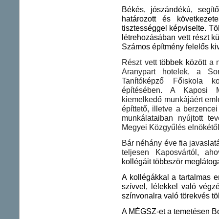
Békés, jószándékú, segítő
határozott és következe
tisztességgel képviselte. T
létrehozásában vett részt k
Számos építmény felelős kivi
Részt vett
többek között
a n
Aranypart hotelek, a S
Tanítóképző Főiskola k
építésében.
A Kaposi M
kiemelkedő munkájáért eml
építtető, illetve a berzence
munkálataiban nyújtott t
Megyei Közgyűlés elnökétől 
Bár néhány éve fia javaslat
teljesen Kaposvártól, a
kollégáit többször meglátog
A kollégákkal a tartalmas 
szívvel, lélekkel való vé
színvonalra való törekvés tölt
A MÉGSZ-et a temetésen Bo