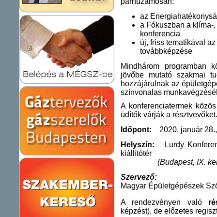
párhuzamosan:
az Energiahatékonysá
a Fókuszban a klíma-,
konferencia
új, friss tematikával
továbbképzése
Mindhárom programban kö
jövőbe mutató szakmai tu
hozzájárulnak az épületgépé
színvonalas munkavégzésé
A konferenciatermek közös e
üdítők várják a résztvevőket
Időpont:
2020. január 28., 
Helyszín:
Lurdy Konferenci
kiállítótér
(Budapest, IX. ke
Szervező:
Magyar Épületgépészek Sz
A rendezvényen való
r
képzést), de előzetes regiszt