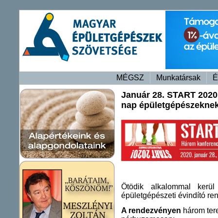
MÉGSZ
Munkatársak
É
Január 28. START 2020 
nap épületgépészekne
Ötödik alkalommal kerü
épületgépészeti évindító r
A rendezvényen
három ter