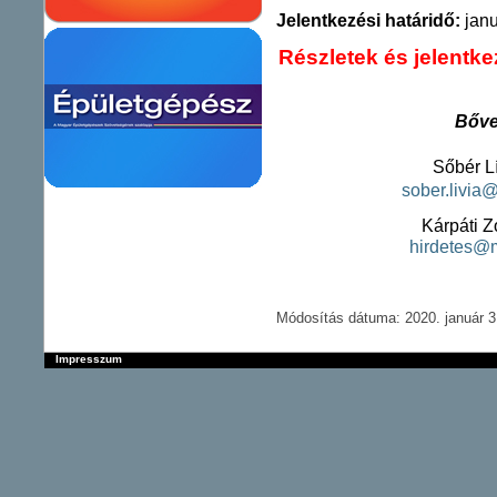
Jelentkezési határidő:
janu
Részletek és jelentke
Bőve
Sőbér Lí
sober.livia
Kárpáti Z
hirdetes@
Módosítás dátuma: 2020. január 3
Impresszum