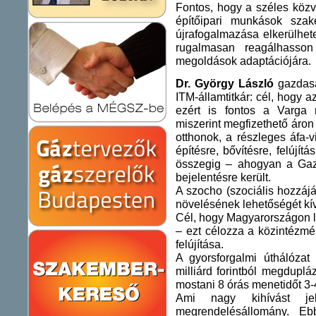
Fontos, hogy a széles köz
építőipari munkások szak
újrafogalmazása elkerülhet
rugalmasan reagálhasson
megoldások adaptációjára.
Dr. György László
gazdasá
ITM
-államtitkár: cél, hogy
ezért is fontos a Varga m
miszerint megfizethető áro
otthonok, a részleges áfa-
építésre, bővítésre, felújít
összegig – ahogyan a Gaz
bejelentésre került.
A szocho (szociális hozzáj
növelésének lehetőségét kív
Cél, hogy Magyarországon l
– ezt célozza a közintézmé
felújítása.
A gyorsforgalmi úthálóza
milliárd forintból megduplá
mostani 8 órás menetidőt 3-
Ami nagy kihívást jel
megrendelésállomány. Ebb