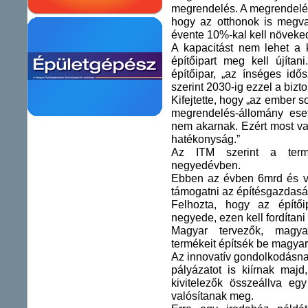
megrendelés. A megrendelés
hogy az otthonok is megva
évente 10%-kal kell növeke
A kapacitást nem lehet a k
építőipart meg kell újíta
építőipar, „az ínséges id
szerint 2030-ig ezzel a biz
Kifejtette, hogy „az ember 
megrendelés-állomány eset
nem akarnak. Ezért most va
hatékonyság.”
Az ITM szerint a term
negyedévben.
Ebben az évben 6mrd és vár
támogatni az építésgazdaság
Felhozta, hogy az építő
negyede, ezen kell fordítani
Magyar tervezők, magyar
termékeit építsék be magyar 
Az innovatív gondolkodásnak
pályázatot is kiírnak maj
kivitelezők összeállva eg
valósítanak meg.