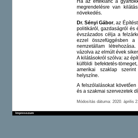
Ha az értéklánc a gyártókk
megrendelésre van kilátá
növekedés.
Dr. Sényi Gábor
, az Építé
politikáról, gazdaságról és 
évszázados célja a felzárk
ezzel összefüggésben a
nemzetállam létrehozása. 
vázolva az elmúlt évek sikere
A kilátásokról szólva: az épí
külföldi befektetés-tömege
amerikai szaklap szerin
helyszíne.
A felszólalásokat követően
és a szakmai szervezetek dí
Módosítás dátuma: 2020. április 2
Impresszum