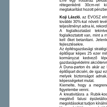
Erre egy irodaház példát
rétegenkénti 30cm-rel 
megtakarítást hozott pénzbe
Koji László
, az ÉVOSZ elnö
további 30%-kal növeli tev
teljesítményt adna ki, rekord
A foglalkoztatást tekin
foglalkoztatott van, mint 
kell őket betanítani. Jele
fejlesztésekre.
Az építésgazdasági stratég
építőipar képes 25 ezer mill
kormányzat kedvező lép
gazdaságvédelmi akciótervr
A Duna-parton és akár az E
építőipart dicséri, de igaz 
melyek biztonságot adnak.
képességeket mutat.
Kiemelte, hogy a megrend
figyelembe venni.
A kreativitásra a Rubik-ko
meglévő falusi épületál
megoldásokat tudjon kínálni 