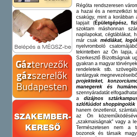
Régóta rendszeresen várom,
a hazai és a nemzetközi te
csakúgy, mint a korábban a
lapjait (
Épületgépész, fiz
szoktam máshonnan szár
napilapokat, cégtáblákat, 
már csak
médiákat, logó
nyelvromboló csatornájáb
tekintetben az Ön lapja,
Szerkesztő Bizottságnak u
gyakran a magyar törvények
rendeleteik stb. szöveg
tantárgyak megnevezéseiből
projekteket, konzorciumo
manegerek és humáner
szennyáradatát elfogadhata
a
dizájnos sztárkampu
szlófúúdot shoppingolók
hanem önzetlenül, számtala
az Ön közreműködésével 
„szakmaiságnak” vagy a leg
Természetesen nem a tran
bozonok és társaik magyar