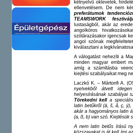
kétnyelvű oklevelek, hirde
ellenvetésem. De nem ké
preferátumok tendencióz
TEAMSWORK
fesztiválj
lustaságból, akár az eredet
angolkóros hivatkozások
szótárazásakor igencsak ke
angol szónak megfeleltete
kiválasztani a legkívánatosa
A válogatást nehezíti a 
minden magyar embert mag
amíg a számításba veend
kiejtési szabályaikat meg n
Laczkó K. – Mártonfi A. (O
nyelvekből átvett idege
helyesírásának szabályai sze
Törekedni kell
a speciális
latin betűkről (ä, š, å, ç, ÿ
akár a hagyományos latin á
(a, ß, b) van szó. Kiejtésük 
A nem latin betűs írású n
közszavakat is át kell írni 