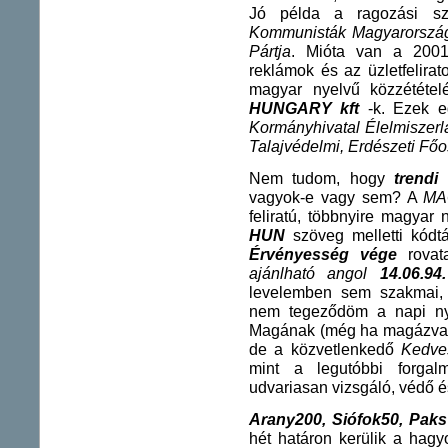
Jó példa a ragozási szo
Kommunisták Magyarország
Pártja
. Mióta van a 2001
reklámok és az üzletfelir
magyar nyelvű közzététe
HUNGARY kft
-k. Ezek e
Kormányhivatal Élelmiszerlá
Talajvédelmi, Erdészeti Főo
Nem tudom, hogy
trendi
v
vagyok-e vagy sem? A
MA
feliratú, többnyire magya
HUN
szöveg melletti kódt
Érvényesség vége
rovat
ajánlható angol
14.06.94.
levelemben sem szakmai, 
nem tegeződöm a napi nye
Magának (még ha magázva is
de a közvetlenkedő
Kedve
mint a legutóbbi forgal
udvariasan vizsgáló, védő é
Arany200, Siófok50, Paks 
hét határon kerülik a hagy