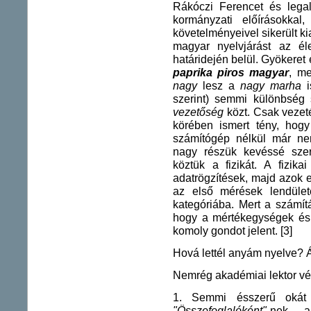
Rákóczi Ferencet és legalá
kormányzati előírásokkal
követelményeivel sikerült k
magyar nyelvjárást az éle
határidején belül. Gyökeret 
paprika piros magyar
, m
nagy
lesz a
nagy marha
i
szerint) semmi különbség
vezetőség
közt. Csak vezeté
körében ismert tény, hogy
számítógép nélkül már nem
nagy részük kevéssé szer
köztük a fizikát. A fizika
adatrögzítések, majd azok e
az első mérések lendüle
kategóriába. Mert a számít
hogy a mértékegységek és 
komoly gondot jelent. [3]
Hová lettél anyám nyelve? Áll
Nemrég akadémiai lektor vé
1. Semmi ésszerű okát
"Összefoglalóként"
-nek, 