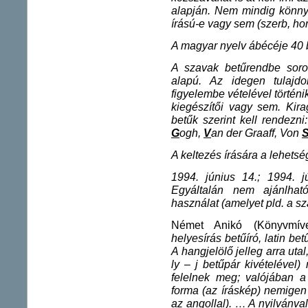
alapján. Nem mindig könnyű
írású-e vagy sem (szerb, horvá
A magyar nyelv ábécéje 40 be
A szavak betűrendbe sorol
alapú. Az idegen tulajd
figyelembe vételével történi
kiegészítői vagy sem. Kira
betűk szerint kell rendezni
G
ogh,
V
an der Graaff, Von
A keltezés írására a lehets
1994. június 14.; 1994. j
Egyáltalán nem ajánlhat
használat (amelyet pld. a s
Német Anikó (Könyvmív
helyesírás betűíró, latin be
A hangjelölő jelleg arra uta
ly – j betűpár kivételéve
felelnek meg; valójában a k
forma (az íráskép) nemigen t
az angollal). … A nyilvánv