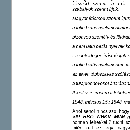
írásmód szerint, a már
szabályok szerint írjuk.
Magyar írásmód szerint írjuk
a latin betűs nyelvek általá
bizonyos személy és földraj
a nem latin betűs nyelvek kö
Eredeti idegen írásmódjuk sz
a latin betűs nyelvek nem ál
az átvett többszavas szóláso
a tulajdonneveket általában
A keltezés írására a lehetsé
1848. március 15.; 1848. márc
Arról sehol nincs szó, hog
VIP, HBO, NHKV, MVM g
honnan lehet/kell? tudni s
miért kell ezt egy magy