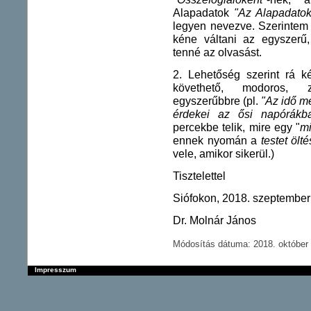
Alapadatok
"Az Alapadatok
legyen nevezve. Szerintem 
kéne váltani az egyszerű, 
tenné az olvasást.
2. Lehetőség szerint rá 
követhető, modoros, z
egyszerűbbre (pl.
"Az idő m
érdekei az ősi napórákban
percekbe telik, mire egy "
m
ennek nyomán a
testet ölt
vele, amikor sikerül.)
Tisztelettel
Siófokon, 2018. szeptember
Dr. Molnár János
Módosítás dátuma: 2018. október 
Impresszum