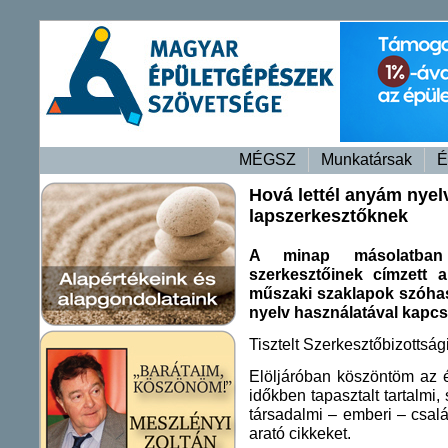
MÉGSZ
Munkatársak
É
Hová lettél anyám nyel
lapszerkesztőknek
A minap másolatba
szerkesztőinek címzett 
műszaki szaklapok szóhasz
nyelv használatával kapcs
Tisztelt Szerkesztőbizottság
Elöljáróban köszöntöm az é
időkben tapasztalt tartalmi,
társadalmi – emberi – csal
arató cikkeket.