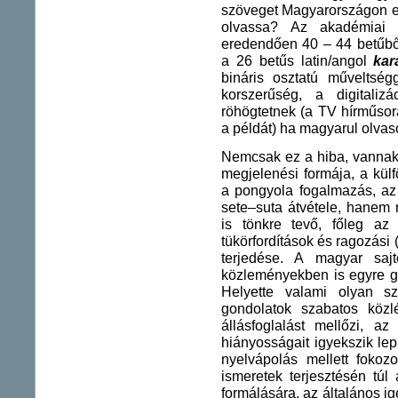
szöveget Magyarországon e
olvassa? Az akadémiai
eredendően 40 – 44 betűből
a 26 betűs latin/angol
kar
bináris osztatú műveltség
korszerűség, a digitali
röhögtetnek (a TV hírműso
a példát) ha magyarul olvas
Nemcsak ez a hiba, vannak 
megjelenési formája, a kül
a pongyola fogalmazás, az
sete–suta átvétele, hanem 
is tönkre tevő, főleg az
tükörfordítások és ragozási
terjedése. A magyar saj
közleményekben is egyre g
Helyette valami olyan s
gondolatok szabatos közl
állásfoglalást mellőzi, a
hiányosságait igyekszik lep
nyelvápolás mellett fokozo
ismeretek terjesztésén túl
formálására, az általános ig