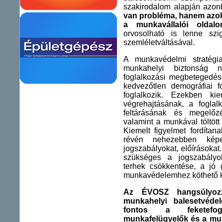
szakirodalom alapján azo
van probléma, hanem azok 
a munkavállalói oldalo
orvosolható is lenne szi
szemléletváltásával.
A munkavédelmi stratég
munkahelyi biztonság 
foglalkozási megbetegedés
kedvezőtlen demográfiai fo
foglalkozik. Ezekben k
végrehajtásának, a fogla
feltárásának és megelőz
valamint a munkával töltöt
Kiemelt figyelmet fordítan
révén nehezebben képe
jogszabályokat, előírásokat
szükséges a jogszabályok
terhek csökkentése, a jó g
munkavédelemhez köthető ku
Az ÉVOSZ hangsúlyoz
munkahelyi balesetvédel
fontos a feketefogl
munkafelügyelők és a mu