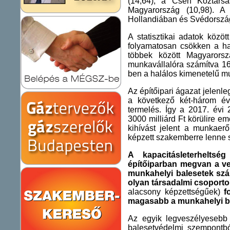
(14,64), a Cseh Köztársa
Magyarország (10,98). A
Hollandiában és Svédországb
A statisztikai adatok közöt
folyamatosan csökken a ha
többek között Magyarors
munkavállalóra számítva 16,
ben a halálos kimenetelű mu
Az építőipari ágazat jelenl
a következő két-három év
termelés. Így a 2017. évi 
3000 milliárd Ft körülire 
kihívást jelent a munkaerő
képzett szakemberre lenne 
A kapacitásleterhelts
építőiparban megvan a v
munkahelyi balesetek sz
olyan társadalmi csoport
alacsony képzettségűek)
f
magasabb a munkahelyi b
Az egyik legveszélyesebb i
balesetvédelmi szempontból