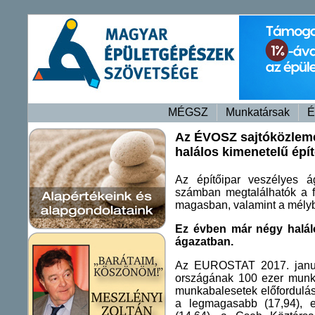
MÉGSZ
Munkatársak
É
Az ÉVOSZ sajtóközlemén
halálos kimenetelű épít
Az építőipar veszélyes á
számban megtalálhatók a fiz
magasban, valamint a mély
Ez évben már négy halálo
ágazatban.
Az EUROSTAT 2017. január
országának 100 ezer munkav
munkabalesetek előfordulás
a legmagasabb (17,94), e