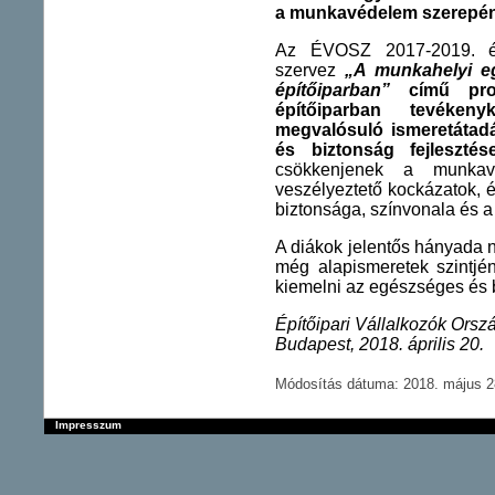
a munkavédelem szerepén
Az ÉVOSZ 2017-2019. év
szervez
„A munkahelyi eg
építőiparban”
című pro
építőiparban tevéken
megvalósuló ismeretátad
és biztonság fejlesztése
csökkenjenek a munkavá
veszélyeztető kockázatok, 
biztonsága, színvonala és a
A diákok jelentős hányada 
még alapismeretek szintjé
kiemelni az egészséges és
Építőipari Vállalkozók Or
Budapest, 2018. április 20.
Módosítás dátuma: 2018. május 28
Impresszum