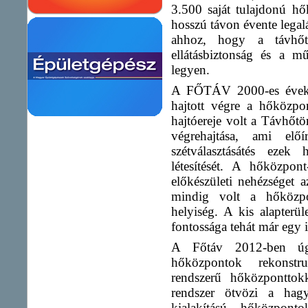
3.500 saját tulajdonú h
hosszú távon évente legal
ahhoz, hogy a távhőte
ellátásbiztonság és a m
legyen.
A FŐTÁV 2000-es évek ót
hajtott végre a hőközpo
hajtóereje volt a Távhőtö
végrehajtása, ami elő
szétválasztásátés ezek 
létesítését. A hőközpon
előkészületi nehézséget
mindig volt a hőközpo
helyiség. A kis alapterül
fontossága tehát már egy i
A Főtáv 2012-ben ú
hőközpontok rekonstru
rendszerű hőközponttok
rendszer ötvözi a hag
kialakítású hőközpont