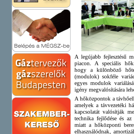
A legújabb fejlesztésű 
piacon. A speciális hők
hogy a különböző hőtel
(modulok) sokféle variá
egyes modulok variálásáv
igény megvalósítására leh
A hőközpontok a távhőellá
amelyek a távvezetéki há
kapcsolatát valósítják 
technika fejlődése és az
miatt a hőközponti bere
elhasználódnak, amortiz