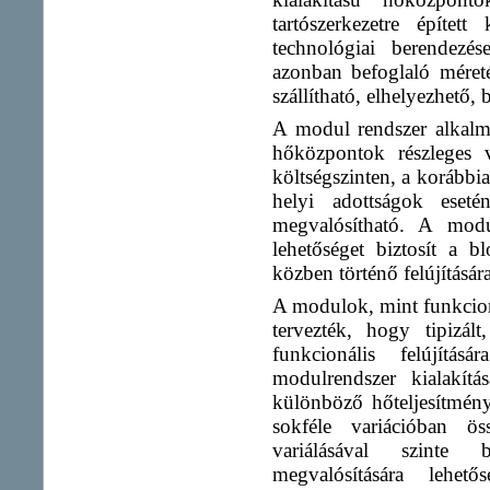
tartószerkezetre építet
technológiai berendezés
azonban befoglaló méret
szállítható, elhelyezhető, 
A modul rendszer alkalm
hőközpontok részleges va
költségszinten, a korábbia
helyi adottságok eseté
megvalósítható. A modu
lehetőséget biztosít a 
közben történő felújítására
A modulok, mint funkcion
tervezték, hogy tipizá
funkcionális felújítá
modulrendszer kialakít
különböző hőteljesítmén
sokféle variációban ö
variálásával szinte b
megvalósítására lehet