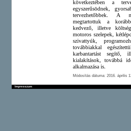
következtében a terve
egyszerűsödnek, gyors
tervezhetőbbek. A mo
megtartottuk a korábbi
kedvező, illetve költs
motoros szelepek, kétlé
szivattyúk, programoz
továbbiakkal egészíte
karbantartást segítő, i
kialakítások, továbbá id
alkalmazása is.
Módosítás dátuma: 2016. április 1
Impresszum