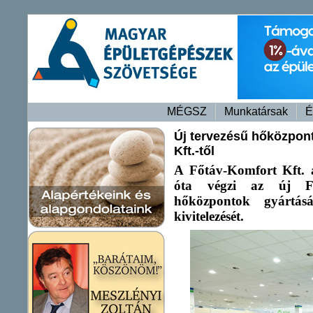
MÉGSZ
Munkatársak
É
Új tervezésű hőközpon
Kft.-től
A Főtáv-Komfort Kft. 
óta végzi az új Főtá
hőközpontok gyártásá
kivitelezését.