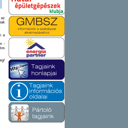
 az
nak
n a
n -
tos
eg!