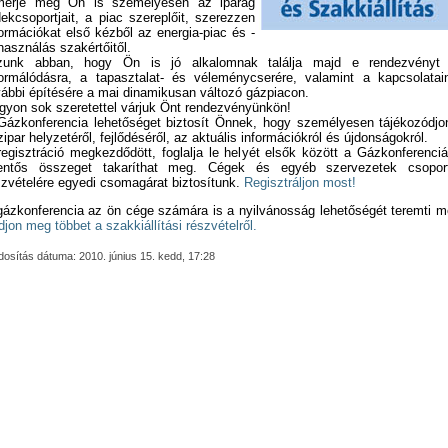
merje meg Ön is személyesen az iparág
dekcsoportjait, a piac szereplőit, szerezzen
formációkat első kézből az energia-piac és -
lhasználás szakértőitől.
zunk abban, hogy Ön is jó alkalomnak találja majd e rendezvényt
formálódásra, a tapasztalat- és véleménycserére, valamint a kapcsolatai
vábbi építésére a mai dinamikusan változó gázpiacon.
gyon sok szeretettel várjuk Önt rendezvényünkön!
Gázkonferencia lehetőséget biztosít Önnek, hogy személyesen tájékozódjo
ipar helyzetéről, fejlődéséről, az aktuális információkról és újdonságokról.
regisztráció megkezdődött, foglalja le helyét elsők között a Gázkonferenciá
lentős összeget takaríthat meg. Cégek és egyéb szervezetek csopor
szvételére egyedi csomagárat biztosítunk.
Regisztráljon most!
gázkonferencia az ön cége számára is a nyilvánosság lehetőségét teremti m
djon meg többet a szakkiállítási részvételről.
osítás dátuma: 2010. június 15. kedd, 17:28