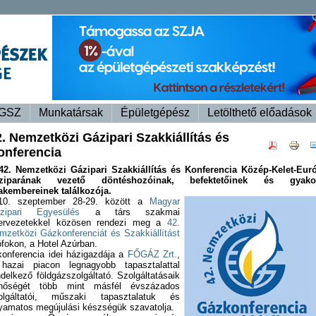
GSZ
Munkatársak
Épületgépész
Letölthető előadások
2. Nemzetközi Gázipari Szakkiállítás és
onferencia
42. Nemzetközi Gázipari Szakkiállítás és Konferencia Közép-Kelet-Eur
ziparának vezető döntéshozóinak, befektetőinek és gyako
akembereinek találkozója.
10. szeptember 28-29. között a
Magyar
zipari Egyesülés
a társ szakmai
ervezetekkel közösen rendezi meg a
42.
mzetközi Gázkonferenciát és Szakkiállítást
ófokon, a Hotel Azúrban.
konferencia idei házigazdája a
FŐGÁZ Zrt.
,
hazai piacon legnagyobb tapasztalattal
ndelkező földgázszolgáltató. Szolgáltatásaik
nőségét több mint másfél évszázados
olgáltatói, műszaki tapasztalatuk és
lyamatos megújulási készségük szavatolja.