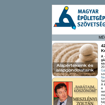
MÉ
4
K
A 
gá
sz
20
Gá
sz
Ne
Si
A 
a 
re
mi
sz
fo