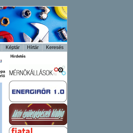
Képtár
Hírtár
Keresés
Hirdetés
ópa
rló