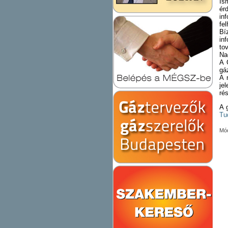
Is
ér
in
fe
Bí
in
to
Na
A 
gáz
A 
je
ré
A 
Tu
Mód