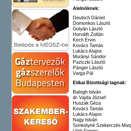
Alelnöknek:
Deutsch Dániel
Domonkos László
Golyán László
Horváth Zoltán
Kirch Ervin
Kovács Tamás
Lukács Alajos
Murányi Sándor
Paziczki László
Pánger László
Varga Pál
Etikai Bizottsági tagnak:
Balogh István
dr. Vajda József
Huszák Géza
Kovács Tamás
Lukács Alajos
Nagy István
Sonkolyné Szekerczés Marg
Ulrik Fere