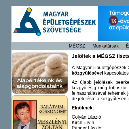
MÉGSZ
Munkatársak
É
Jelöltek a MÉGSZ tiszts
A Magyar Épületgépészek
közgyűlésével
kapcsolatos 
Az újabb jelölések beérke
közgyűlésig még többször fr
felhasználásával tehetnek 
de jelölésre a közgyűlésen 
Elnökn
Golyán László
Kirch Ervin
Pánger László