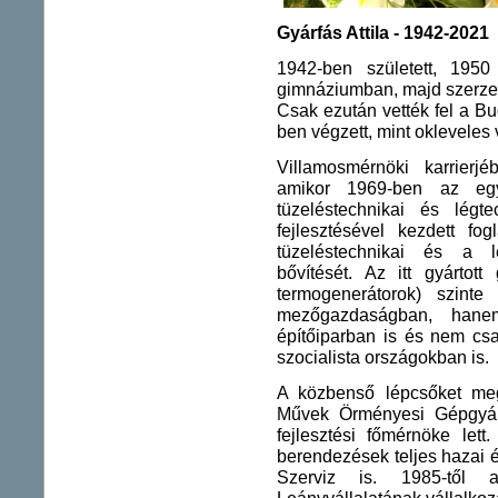
Gyárfás Attila - 1942-2021
1942-ben született, 1950 
gimnáziumban, majd szerzet
Csak ezután vették fel a B
ben végzett, mint okleveles
Villamosmérnöki karrierjé
amikor 1969-ben az egy
tüzeléstechnikai és légt
fejlesztésével kezdett fo
tüzeléstechnikai és a l
bővítését. Az itt gyártott
termogenerátorok) szint
mezőgazdaságban, hane
építőiparban is és nem c
szocialista országokban is.
A közbenső lépcsőket megj
Művek Örményesi Gépgyárán
fejlesztési főmérnöke lett
berendezések teljes hazai é
Szerviz is. 1985-től a