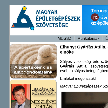
MÉGSZ
Munkatársak
É
Elhunyt Gyárfás Attila
elnöke
Súlyos veszteség érte szö
Gyárfás Attila
, szövetsé
évében súlyos betegségben 
Emlékét megőrizzük!
Magyar Épületgépészek Szö