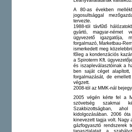
Leányvállalatának vállalkoz
A 80-as években mellékf
jogosultsággal mezőgazd
tervezte.
1988-tól távfűtő hálózatok
gyártó, magyar-német ve
ügyvezető igazgatója, 
forgalmazó, Marketbau-Remeh
ismerkedett meg közelebbrő
főleg a kondenzációs kazán
a Spiroterm Kft. ügyvezetőj
és iszapleválasztóinak a ha
ben saját céget alapított,
forgalmazását, de emellett
végzett.
2008-tól az MMK-nál bejegyz
2005 végén kérte fel a 
szövetség szakmai ké
Szakbizottságban, ah
kidolgozásában. 2006 óta 
kinevezett tagja volt. Nagy 
gázfogyasztó rendszerek te
tapasztalatait a szabál