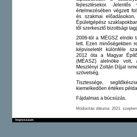
fejlesztésekor. Jelentő
értelmezésében végzett fo
és szakmai előadásokon,
Épületgépész szaklapokban
től szerkesztő bizottsági tagj
2006-tól a MÉGSZ elnöki t
lett. Ezen minőségekben 
képviseletét különféle sz
2012 óta a Magyar Építő
(MÉASZ) alelnöke volt,
Meszlényi Zoltán Díjjal is
szövetség.
Tisztessége, segítőkés
kiemelkedően értékes péld
Fájdalmas a búcsúzás.
Módosítás dátuma: 2021. szeptem
Impresszum