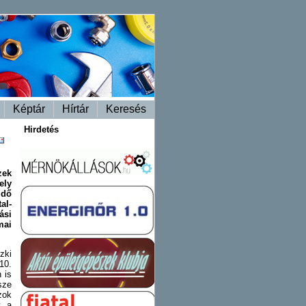
Képtár
Hírtár
Keresés
Hirdetés
zek
ely
zdő
al-
ási
mai
zki
10.
 is
sze
zok
y a