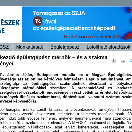
GSZ
Munkatársak
Épületgépész
Letölthető előadások
 kezdő épületgépész mérnök – és a szakma
gényei
11. április 20-án, Budapesten mutatta be a Magyar Épületgépés
övetsége azt az online kérdőíves felmérésen alapuló tanulmányát, am
szefoglalja az épületgépész szakmabeliek elvárásait a pályake
ületgépész mérnökökkel szemben. A prezentációval és kerekaszt
szélgetéssel összekötött rendezvényen részt vettek az érintett felsőoktat
tézmények illetékes szakemberei, döntéshozói, valamint számos szak
ervezet képviselői is.
bb hónapos munka zárult le azzal a prezentációval, amelyben Hrabovs
rienn projektvezető részletesen ismertette a felmérés megállapításait. 20
zén indult több lépcsős felmérés, melynek eredményeként mára számokban
l kifejezhetők a szakmabeliek elvárásai. A MÉGSZ tanulmányban foglalta ös
 épületgépész vállalkozások által elvárt ismereteket, készségeket, a
ntosságát, valamint a válaszadók véleményeit azzal kapcsolatban, hog