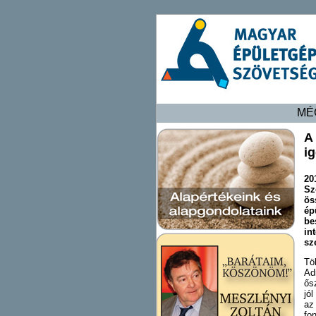
MÉ
A
i
20
Sz
ös
ép
be
in
sz
Tö
Ad
ős
jó
az
fo