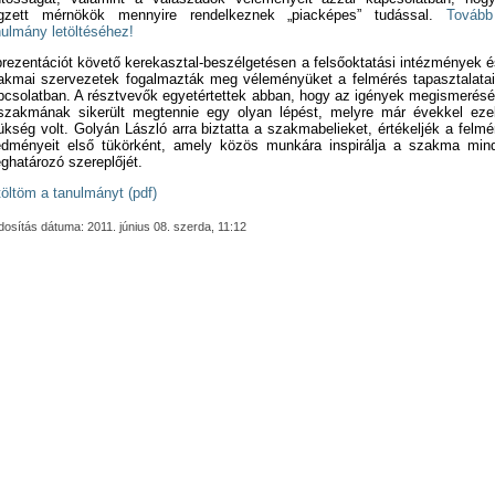
gzett mérnökök mennyire rendelkeznek „piacképes” tudással.
Továb
nulmány letöltéséhez!
prezentációt követő kerekasztal-beszélgetésen a felsőoktatási intézmények é
akmai szervezetek fogalmazták meg véleményüket a felmérés tapasztalatai
pcsolatban. A résztvevők egyetértettek abban, hogy az igények megismerésé
szakmának sikerült megtennie egy olyan lépést, melyre már évekkel ezel
ükség volt. Golyán László arra biztatta a szakmabelieket, értékeljék a felmé
edményeit első tükörként, amely közös munkára inspirálja a szakma min
ghatározó szereplőjét.
töltöm a tanulmányt (pdf)
osítás dátuma: 2011. június 08. szerda, 11:12