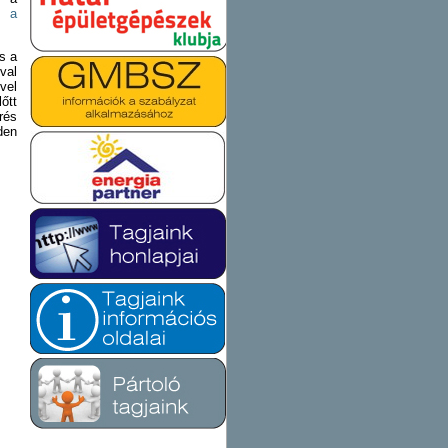
b a
s a
val
vel
őtt
rés
den