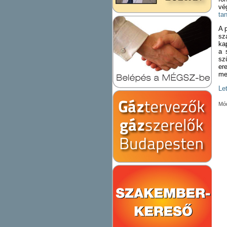
vé
ta
A 
sz
ka
a 
sz
er
me
Le
Mód