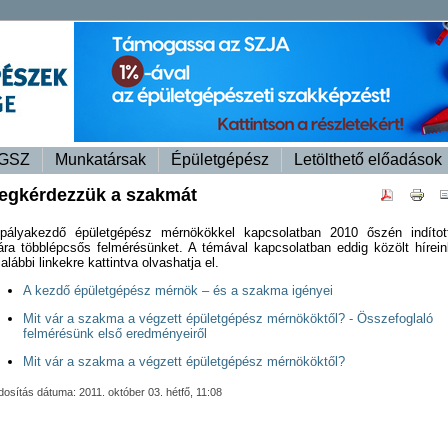
GSZ
Munkatársak
Épületgépész
Letölthető előadások
egkérdezzük a szakmát
pályakezdő épületgépész mérnökökkel kapcsolatban 2010 őszén indítot
jára többlépcsős felmérésünket. A témával kapcsolatban eddig közölt hírein
alábbi linkekre kattintva olvashatja el.
A kezdő épületgépész mérnök – és a szakma igényei
Mit vár a szakma a végzett épületgépész mérnököktől? - Összefoglaló
felmérésünk első eredményeiről
Mit vár a szakma a végzett épületgépész mérnököktől?
osítás dátuma: 2011. október 03. hétfő, 11:08