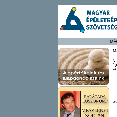
MÉ
M
A 
út
az 
Mód