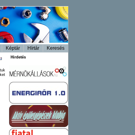
Képtár
Hírtár
Keresés
Hirdetés
tuk
ket