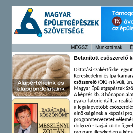
MÉGSZ
Munkatársak
É
Betanított csőszerelő 
Oktatási szakértőkkel együ
Kereskedelmi és Iparkamara
csőszerelő
(OKJ-n kívüli, ún
Magyar Épületgépészek Szö
A képzés kb. 3 hónapon ala
gyakorlatorientált, a reali
a legalapvetőbb csőszerelé
elnökségének a képzési pr
programtervezetet vélemény
dolgozó - tagjai külön figy
program illeszkedjen a képz