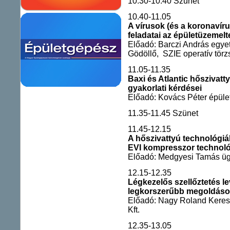
10.30-10.40 Szünet
10.40-11.05
A vírusok (és a koronavíru
feladatai az épületüzemel
Előadó: Barczi András egye
Gödöllő, SZIE operatív törz
11.05-11.35
Baxi és Atlantic hőszivatt
gyakorlati kérdései
Előadó: Kovács Péter épül
11.35-11.45 Szünet
11.45-12.15
A hőszivattyú technológiá
EVI kompresszor technol
Előadó: Medgyesi Tamás ügy
12.15-12.35
Légkezelős szellőztetés l
legkorszerűbb megoldáso
Előadó: Nagy Roland Keres
Kft.
12.35-13.05