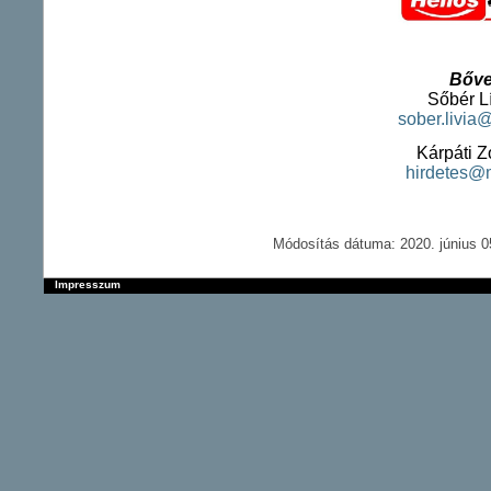
Bőve
Sőbér Lí
sober.livi
Kárpáti Z
hirdetes@
Módosítás dátuma: 2020. június 0
Impresszum