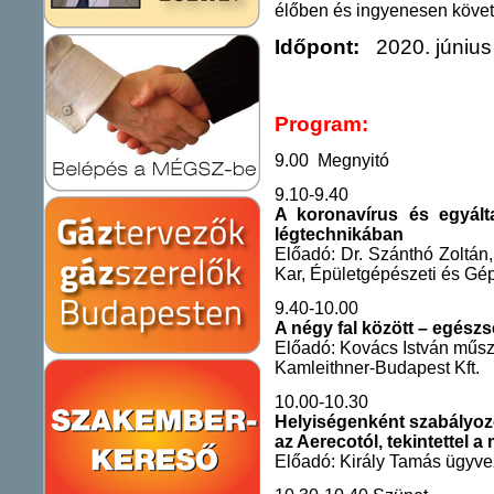
élőben és ingyenesen követ
Időpont:
2020. június 
Program:
9.00 Megnyitó
9.10-9.40
A koronavírus és egyált
légtechnikában
Előadó: Dr. Szánthó Zoltá
Kar, Épületgépészeti és Gé
9.40-10.00
A négy fal között – egészs
Előadó: Kovács István műsza
Kamleithner-Budapest Kft.
10.00-10.30
Helyiségenként szabályoz
az Aerecotól, tekintettel 
Előadó: Király Tamás ügyvez