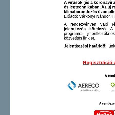
A vírusok (és a koronavíru
és légtechnikában. Az új r
klímaberendezés üzemelte
Előadó: Várkonyi Nándor, 
A rendezvényen való r
jelentkezés kötelező
. A 
programra jelentkezőkn
közvetítés linkjét.
Jelentkezési határidő:
júni
Regisztráció 