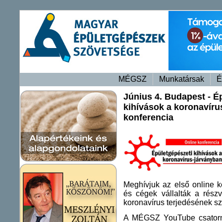
MÉGSZ
Munkatársak
É
Június 4. Budapest - É
kihívások a koronavíru
konferencia
Meghívjuk az első online k
és cégek vállalták a részv
koronavírus terjedésének sz
A MÉGSZ YouTube csatornáj