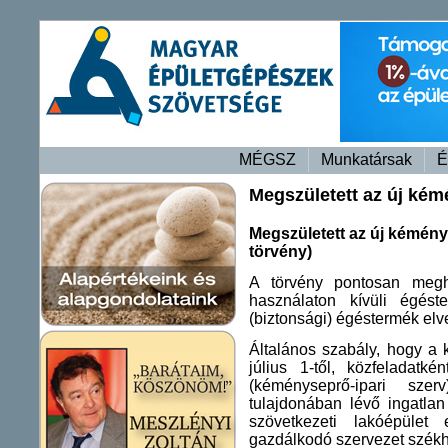
MÉGSZ
Munkatársak
É
Megszületett az új kém
Megszületett az új kéménys
törvény)
A törvény pontosan megh
használaton kívüli égést
(biztonsági) égéstermék elv
Általános szabály, hogy a 
július 1-től, közfeladatké
(kéményseprő-ipari sz
tulajdonában lévő ingatlan
szövetkezeti lakóépület
gazdálkodó szervezet székh