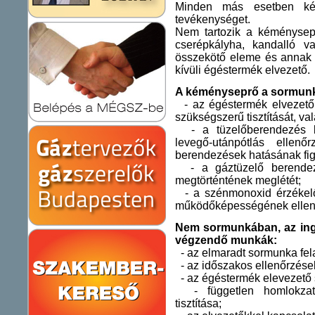
Minden más esetben kémé
tevékenységet.
Nem tartozik a kéménysepr
cserépkályha, kandalló 
összekötő eleme és annak b
kívüli égéstermék elvezető.
A kéményseprő a sormunka
- az égéstermék elvezető 
szükségszerű tisztítását, va
- a tüzelőberendezés b
levegő-utánpótlás ellen
berendezések hatásának fig
- a gáztüzelő berendezés
megtörténtének meglétét;
- a szénmonoxid érzékelő 
működőképességének ellen
Nem sormunkában, az ing
végzendő munkák:
- az elmaradt sormunka fela
- az időszakos ellenőrzések
- az égéstermék elevezető s
- független homlokzati 
tisztítása;