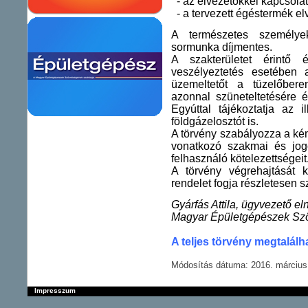
- az elvezetőkkel kapcsolat
- a tervezett égéstermék elv
A természetes személyek
sormunka díjmentes.
A szakterületet érintő 
veszélyeztetés esetében 
üzemeltetőt a tüzelőber
azonnal szüneteltetésére 
Egyúttal tájékoztatja az 
földgázelosztót is.
A törvény szabályozza a ké
vonatkozó szakmai és jogo
felhasználó kötelezettségeit
A törvény végrehajtását 
rendelet fogja részletesen s
Gyárfás Attila, ügyvezető el
Magyar Épületgépészek Sz
A teljes törvény megtalálha
Módosítás dátuma: 2016. március 
Impresszum