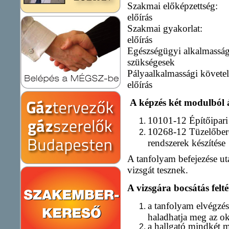
Szakmai elők
előírás
Szakmai gy
előírás
Egészségügyi alkalm
szükségesek
Pályaalkalmasság
előírás
A képzés két modulból á
10101-12 Építőipari
10268-12 Tüzelőbere
rendszerek készítése
A tanfolyam befejezése u
vizsgát tesznek.
A vizsgára bocsátás feltét
a tanfolyam elvégzé
haladhatja meg az o
a hallgató mindkét 