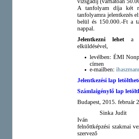
vizsgadíj (várhatóan 50.0
A tanfolyam díja két ré
tanfolyamra jelentkezés e
belül és 150.000.-Ft a t
nappal.
Jelentkezni lehet
a Je
elküldésével,
levélben: ÉMI Nonpr
címen
e-mailben:
ihaszma
Jelentkezési lap letölthe
Számlaigénylő lap letöl
Budapest, 2015. február 
Sinka Ju
Iván
felnőttképz
szervező