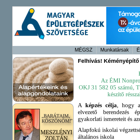
MÉGSZ
Munkatársak
É
Felhívás! Kéményépítő 
Az ÉMI Nonprofi
OKJ 31 582 05 számú, Tü
készítő réssz
A
képzés célja
, hogy a
elvezető berendezés é
gyakorlati ismereteit és a
Alapfokú iskol
általános iskola