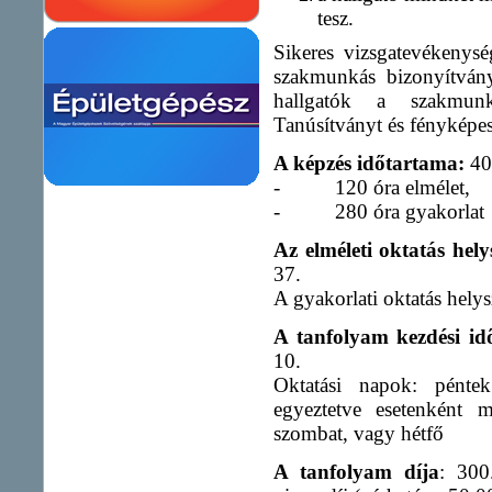
tesz.
Sikeres vizsgatevékenysé
szakmunkás bizonyítványt
hallgatók a szakmun
Tanúsítványt és fényképes
A képzés időtartama:
400
-
120 óra elmélet,
-
280 óra gyakorlat
Az elméleti oktatás hely
37.
A gyakorlati oktatás helys
A tanfolyam kezdési id
10.
Oktatási napok: pénte
egyeztetve esetenként 
szombat, vagy hétfő
A tanfolyam díja
: 300