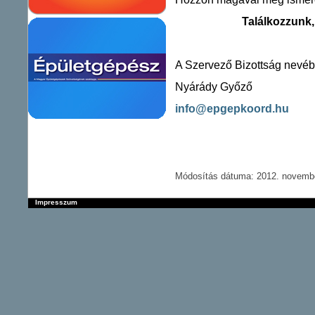
Találkozzunk,
A Szervező Bizottság nevéb
Nyárády Győző
info@epgepkoord.hu
Módosítás dátuma: 2012. november
Impresszum