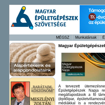
MÉGSZ
Munkatársak
É
Magyar Épületgépészek
A tervezett ütemezés
Épületgépészek Napja re
megállapodások a fő tám
(építőipar, épületvillamos
médiákkal is a rendezvén