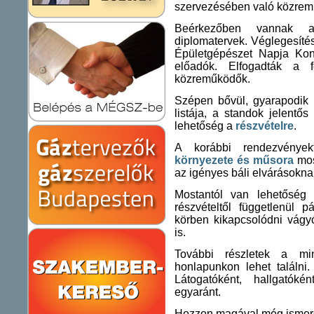
szervezésében való közrem
Beérkezőben vannak a 
diplomatervek. Véglegesítés
Épületgépészet Napja Kon
előadók. Elfogadták a 
közreműködők.
Szépen bővül, gyarapodik
listája, a standok jelentő
lehetőség a
részvételre
.
A korábbi rendezvények
környezete és műsora
mos
az igényes báli elvárásokna
Mostantól van lehetőség
részvételtől függetlenül p
körben kikapcsolódni vág
is.
További részletek a m
honlapunkon lehet találni.
Látogatóként, hallgatóként
egyaránt.
Hozzon magával még ismerős