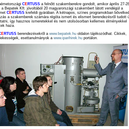
németországi
C
E
RTUSS
a felnőtt szakemberekre gondolt, amikor április 27-2
, a Bepatek Kft. jóvoltából 20 magyarországi szakembert látott vendégül a
met
C
E
RTUSS
krefeldi gyárában. A kétnapos, színes programokban bővelke
azás a szakemberek számára régóta ismert és elismert berendezésről tudott ú
tatni, így hasznos ismeretekkel és nem utolsósorban kellemes élményekkel
rtek haza.
C
E
RTUSS
berendezésekről a
www.bepatek.hu
oldalon tájékozódhat. Cikkek,
dekességek, esettanulmányok a
www.iparihirek.hu
portálon.