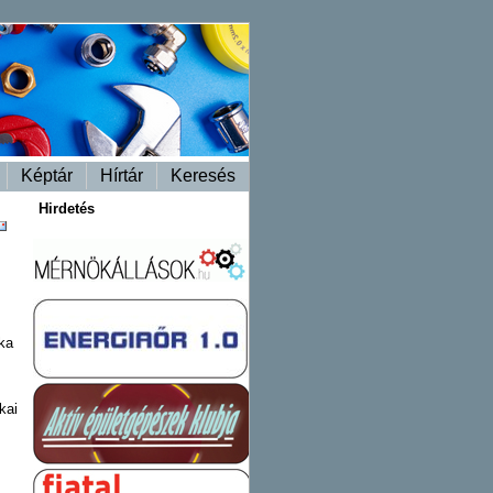
Képtár
Hírtár
Keresés
Hirdetés
ka
kai