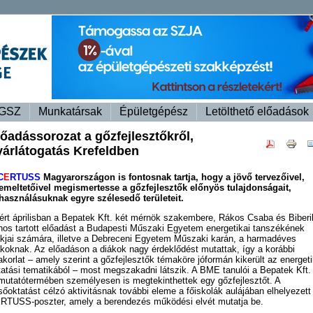
GSZ
Munkatársak
Épületgépész
Letölthető előadások
lőadássorozat a gőzfejlesztőkről,
yárlátogatás Krefeldben
C
E
RTUSS
Magyarországon is fontosnak tartja, hogy a jövő tervezőivel,
emeltetőivel megismertesse a gőzfejlesztők előnyös tulajdonságait,
lhasználásuknak egyre szélesedő területeit.
ért áprilisban a Bepatek Kft. két mérnök szakembere, Rákos Csaba és Biberi
nos tartott előadást a Budapesti Műszaki Egyetem energetikai tanszékének
ákjai számára, illetve a Debreceni Egyetem Műszaki karán, a harmadéves
ákoknak. Az előadáson a diákok nagy érdeklődést mutattak, így a korábbi
akorlat – amely szerint a gőzfejlesztők témaköre jóformán kikerült az energeti
tatási tematikából – most megszakadni látszik. A BME tanulói a Bepatek Kft.
mutatótermében személyesen is megtekinthettek egy gőzfejlesztőt. A
lsőoktatást célzó aktivitásnak további eleme a főiskolák aulájában elhelyezett
RTUSS-poszter, amely a berendezés működési elvét mutatja be.