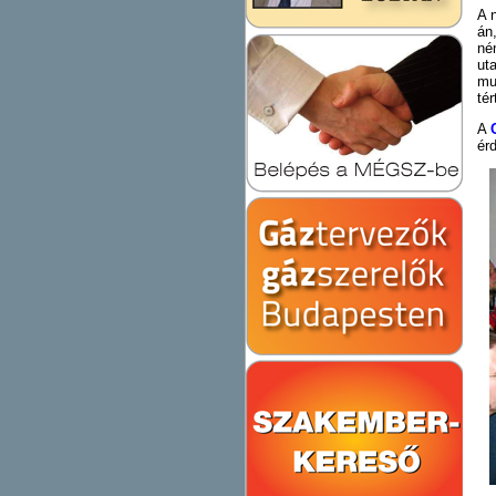
A 
án
né
ut
mu
té
A
ér