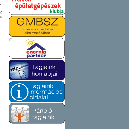
8-
dő
jat