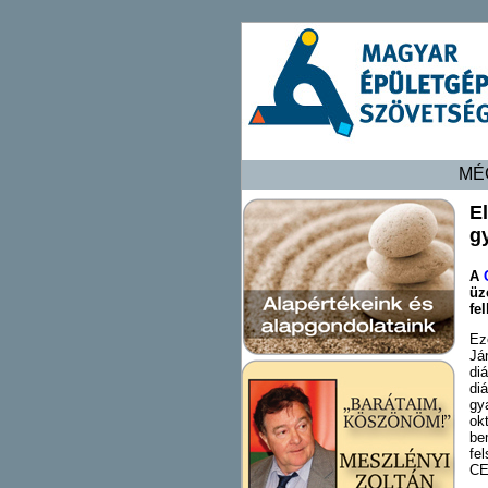
MÉ
E
g
A
üz
fe
Ez
Já
di
di
gy
ok
be
fe
CE