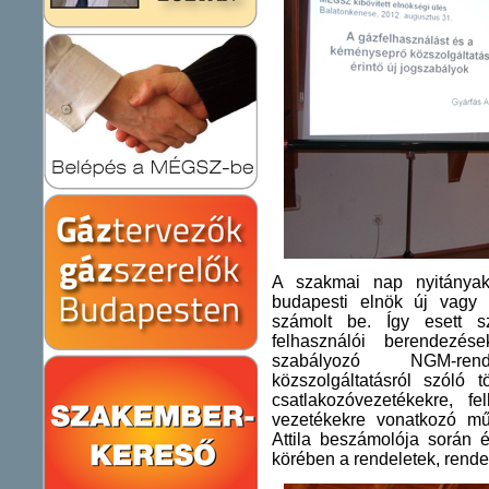
A szakmai nap nyitányaké
budapesti elnök új vagy m
számolt be. Így esett 
felhasználói berendezések
szabályozó NGM-rend
közszolgáltatásról szóló 
csatlakozóvezetékekre, fe
vezetékekre vonatkozó műs
Attila beszámolója során é
körében a rendeletek, rende