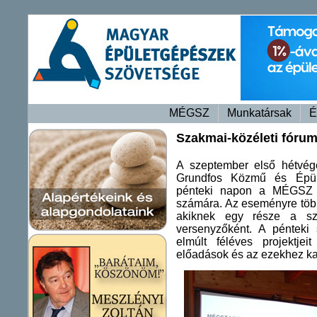
MÉGSZ
Munkatársak
É
Szakmai-közéleti fóru
A szeptember első hétvégé
Grundfos Közmű és Épüle
pénteki napon a MÉGSZ sza
számára. Az eseményre több
akiknek egy része a szo
versenyzőként. A pénteki
elmúlt féléves projektje
előadások és az ezekhez ka