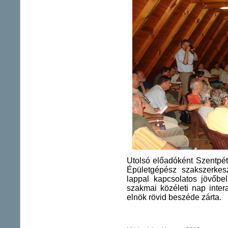
Utolsó előadóként Szentpéte
Épületgépész szakszerkesz
lappal kapcsolatos jövőbel
szakmai közéleti nap inte
elnök rövid beszéde zárta.