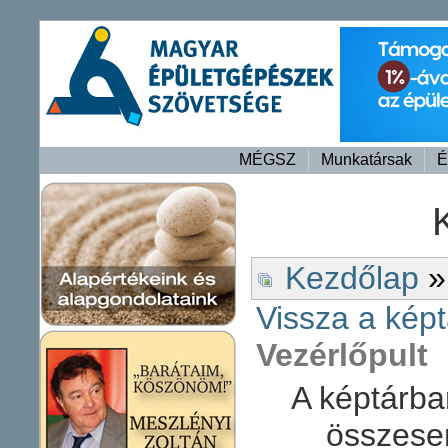
MÉGSZ
Munkatársak
É
Kezdőlap
»
Vissza a képt
Vezérlőpult
A képtárba
összese