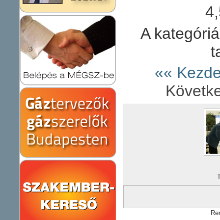
4
A kategóriá
t
«« Kezd
Követk
T
Re