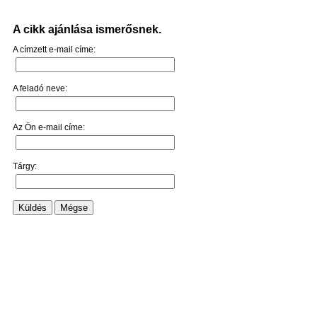
A cikk ajánlása ismerősnek.
A címzett e-mail címe:
A feladó neve:
Az Ön e-mail címe:
Tárgy:
Küldés
Mégse