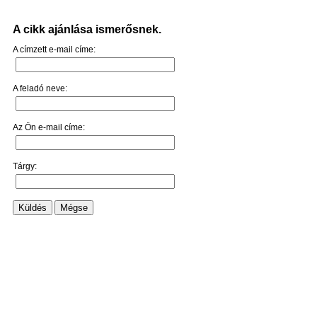
A cikk ajánlása ismerősnek.
A címzett e-mail címe:
A feladó neve:
Az Ön e-mail címe:
Tárgy:
Küldés
Mégse