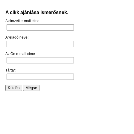
A cikk ajánlása ismerősnek.
A címzett e-mail címe:
A feladó neve:
Az Ön e-mail címe:
Tárgy:
Küldés
Mégse