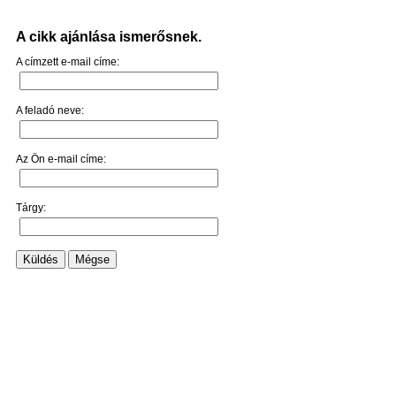
A cikk ajánlása ismerősnek.
A címzett e-mail címe:
A feladó neve:
Az Ön e-mail címe:
Tárgy:
Küldés
Mégse