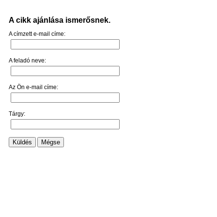
A cikk ajánlása ismerősnek.
A címzett e-mail címe:
A feladó neve:
Az Ön e-mail címe:
Tárgy:
Küldés
Mégse