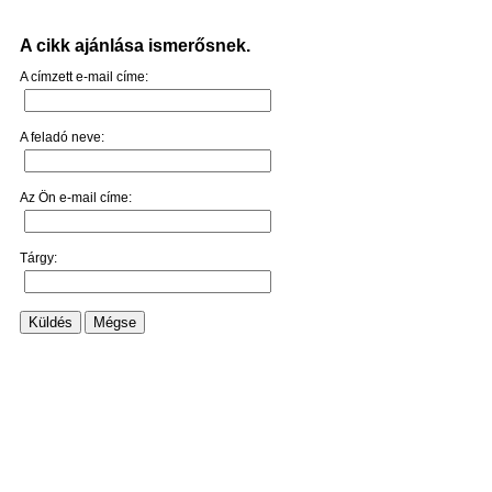
A cikk ajánlása ismerősnek.
A címzett e-mail címe:
A feladó neve:
Az Ön e-mail címe:
Tárgy:
Küldés
Mégse